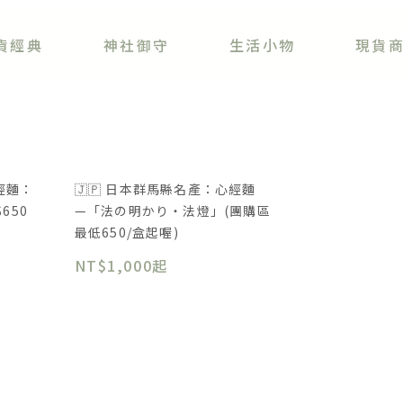
貨經典
神社御守
生活小物
現貨
心經麵：
🇯🇵 日本群馬縣名產：心經麵
$650
—「法の明かり・法燈」(團購區
最低650/盒起喔)
NT$1,000起