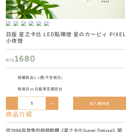
日版 星之卡比 LED點陣燈 星のカービィ PIXEL
小夜燈
1680
NT$
預購商品2-3週(不含假日)
每個月20日截單空運回台
-
+
加入購物車
商品介紹
從1996年發售的遊戲軟體《星之卡比Super Deluxe》開