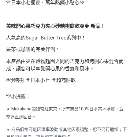
💛日本小七獨家、萬年熱銷小點心💛
美味開心果巧克力夾心砂糖樹餅乾🍪🍓 新品！
人氣高的Sugar Butter Tree系列中！
是茶或咖啡的完美伴侶。
本產品由夾在穀物麵團之間的巧克力和烤開心果混合而
成，讓您可以享受開心果的香氣和風味。
#砂糖樹 ＃日本小七 ＃超商餅乾
💡小提醒：
🔸 Makakona闆娘常駐東京，所有商品100%日本當地購買，並
空運直送回台。
🔸 商品價格可能因匯率波動或其他因素調整，恕不另行通知；下