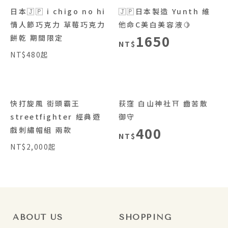
日本🇯🇵 i chigo no hi
🇯🇵日本製造 Yunth 維
情人節巧克力 草莓巧克力
他命C美白美容液🍋
1650
餅乾 期間限定
NT$
NT$480起
快打旋風 街頭霸王
荻窪 白山神社⛩️ 齒苦散
streetfighter 經典遊
御守
400
戲刺繡帽組 兩款
NT$
NT$2,000起
ABOUT US
SHOPPING