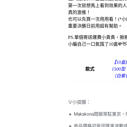
第一次就想馬上看到效果的人
真的激推！
也可以先買一次用用看！(*小
重要決勝日前用超有幫助。
PS.單個寄送運費小貴貴，
小編自己一口氣囤了10盒💸👋
【10盒
款式
1500
（白紫色
💡小提醒：
🔸 Makakona闆娘常駐
🔸 商品價格可能因匯率波