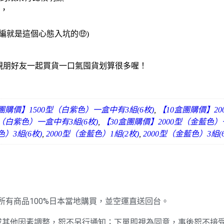
，
編就是這個心態入坑的🤑)
揪親朋好友一起買貨一口氣囤貨划算很多喔！
團購價】1500型（白紫色）一盒中有3組(6枚)
,
【10盒團購價】20
型（白紫色）一盒中有3組(6枚)
,
【30盒團購價】2000型（金藍色）
）3組(6枚)
,
2000型（金藍色）1組(2枚)
,
2000型（金藍色）3組(
東京，所有商品100%日本當地購買，並空運直送回台。
動或其他因素調整，恕不另行通知；下單即視為同意，事後恕不接