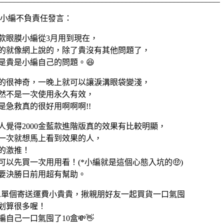
‍♀️小編不負責任發言：
款眼膜小編從3月用到現在，
的就像網上說的，除了貴沒有其他問題了，
是貴是小編自己的問題。😆
的很神奇，一晚上就可以讓淚溝眼袋變淺，
然不是一次使用永久有效，
是急救真的很好用啊啊啊!!
人覺得2000金藍款進階版真的效果有比較明顯，
一次就想馬上看到效果的人，
的激推！
可以先買一次用用看！(*小編就是這個心態入坑的🤑)
要決勝日前用超有幫助。
S.單個寄送運費小貴貴，揪親朋好友一起買貨一口氣囤
划算很多喔！
編自己一口氣囤了10盒💸👋