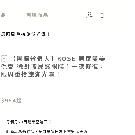
商品
團購商品
復，讓眼周重拾飽滿光澤！
🇵 【團購省很大】KOSE 居家醫美
級保養-微針玻尿酸眼膜：一夜修復，
讓眼周重拾飽滿光澤！
T$984起
每個月20日截單空運回台。
此商品為預購品，預計出貨日為下單後14天內。