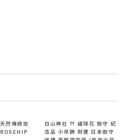
利天然傳統玫
白山神社 ⛩️ 繡球花 御守 紀
ROSEHIP
念品 小吊飾 財運 日本御守
送禮 季節限定版 (每年六月