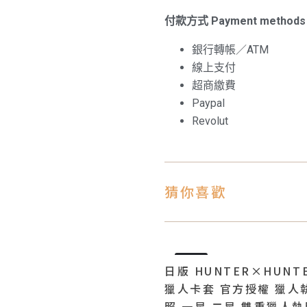
付款方式
Payment methods
銀行轉帳／ATM
線上支付
超商繳費
Paypal
Revolut
猜你喜歡
特價
日版 HUNTER×HUNT
獵人卡套 官方授權 獵人
照 一星 二星 雙重獵人執