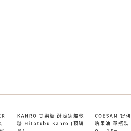
ER
KANRO 甘樂糖 酥脆蝴蝶軟
COESAM 智
執
糖 Hitotubu Kanro (預購
瑰果油 單瓶裝 
照
品）
OIL 15ml