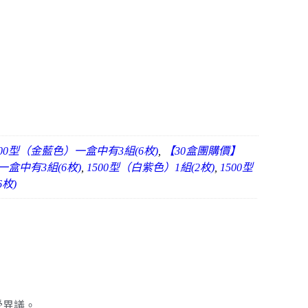
00型（金藍色）一盒中有3組(6枚)
,
【30盒團購價】
一盒中有3組(6枚)
,
1500型（白紫色）1組(2枚)
,
1500型
6枚)
受異議。