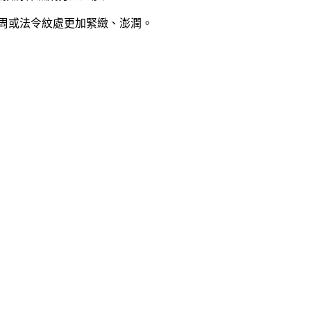
周或法令紋處更加緊緻、澎潤。