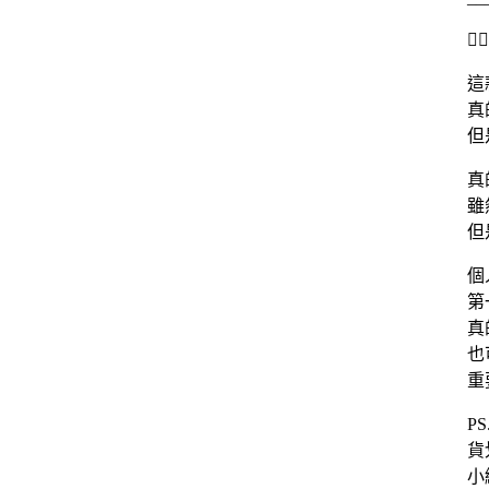

這
真
但
真
雖
但
個
第
真
也
重
P
貨
小