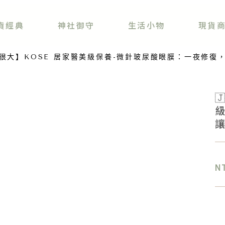
貨經典
神社御守
生活小物
現貨
購省很大】KOSE 居家醫美級保養-微針玻尿酸眼膜：一夜修

N