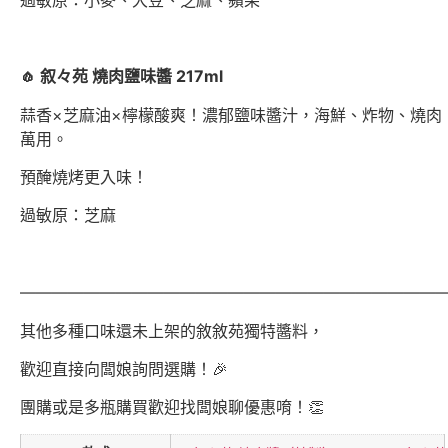
🧄 叙々苑 燒肉鹽味醬 217ml
蒜香×芝麻油×檸檬酸爽！濃郁鹽味醬汁，海鮮、炸物、燒肉
萬用。
預醃燒烤更入味！
過敏原：芝麻
——————————————————————————
其他多種口味還未上架的敘敘苑獨特醬料，
歡迎直接向闆娘詢問選購！🎉
團購或是多瓶購買歡迎找闆娘聊優惠唷！👏