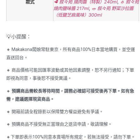
款式
🥩 叙々苑 燒肉醬（特製）240ml
,
🧄 叙々苑
燒肉鹽味醬 217ml
,
🥗 叙々苑 野菜沙拉醬
（低鹽芝麻風味）300ml
💡小提醒：
🔸 Makakona闆娘常駐東京，所有商品100%日本當地購買，並空運
直送回台。
🔸 商品價格可能因匯率波動或其他因素調整，恕不另行通知；下單
即視為同意，事後恕不接受異議。
🔸
預購商品需較長等待時間，請務必確認可接受後再下單。如有急
需，建議選擇現貨商品。
🔸 開箱前請全程錄影以保障雙方權益避免有爭議。
🔸 預購商品不接受無正當理由之退貨申請，敬請理解。
🔸下單即表示100%同意本賣場所有規定，若無法接受，請勿下單。