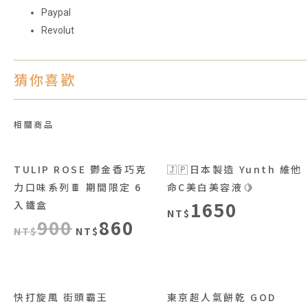
Paypal
Revolut
猜你喜歡
相關商品
TULIP ROSE 鬱金香巧克
🇯🇵日本製造 Yunth 維他
力口味系列🍫 期間限定 6
命C美白美容液🍋
1650
入鐵盒
NT$
900
860
NT$
NT$
快打旋風 街頭霸王
東京超人氣餅乾 GOD