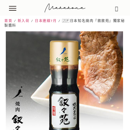
首頁
/
新入荷
/
日本連線7月
/ 🇯🇵日本知名燒肉『敘敘苑』獨家秘
製醬料