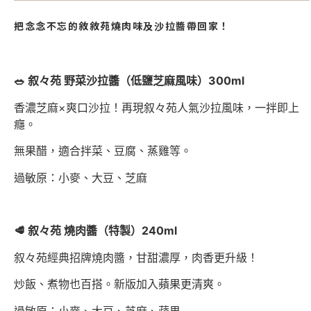
把念念不忘的敘敘苑燒肉味及沙拉醬帶回家！
🥗 叙々苑 野菜沙拉醬（低鹽芝麻風味）300ml
香濃芝麻×爽口沙拉！再現叙々苑人氣沙拉風味，一拌即上
癮。
無果醋，適合拌菜、豆腐、蒸雞等。
過敏原：小麥、大豆、芝麻
🥩 叙々苑 燒肉醬（特製）240ml
叙々苑經典招牌燒肉醬，甘甜濃厚，肉香更升級！
炒飯、煮物也百搭。新版加入蘋果更清爽。
過敏原：小麥、大豆、芝麻、蘋果